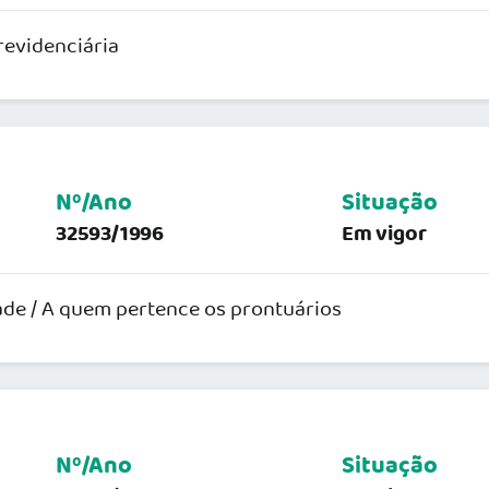
revidenciária
Nº/Ano
Situação
32593/1996
Em vigor
dade / A quem pertence os prontuários
Nº/Ano
Situação