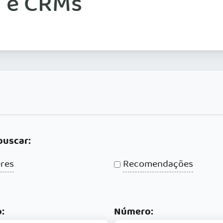
 e CRMs
buscar:
res
Recomendações
:
Número: