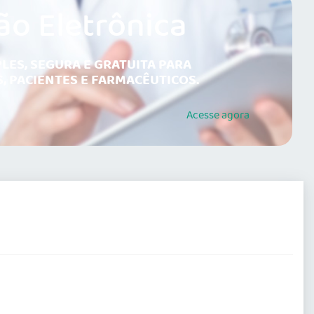
ão Eletrônica
LES, SEGURA E GRATUITA PARA
, PACIENTES E FARMACÊUTICOS.
Acesse
agora