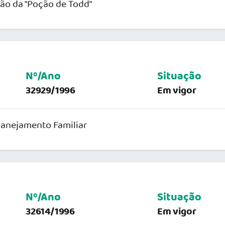
ção da "Poção de Todd"
Nº/Ano
Situação
32929/1996
Em vigor
lanejamento Familiar
Nº/Ano
Situação
32614/1996
Em vigor