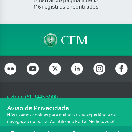
Mostrando página 6 de 12
116 registros encontrados
Telefone: (61) 3445 5900
Email: cfm@portalmedico.org.br
Aviso de Privacidade
SGAS 616, Conjunto D, Lote 115, L2 Sul, Brasília/DF - CEP: 70200-760 -
Nós usamos cookies para melhorar sua experiência de
CNPJ: 33.583.550/0001-30
navegação no portal. Ao utilizar o Portal Médico, você
Copyright CFM. Todos os direitos reservados.
concorda com a política de monitoramento de cookies.