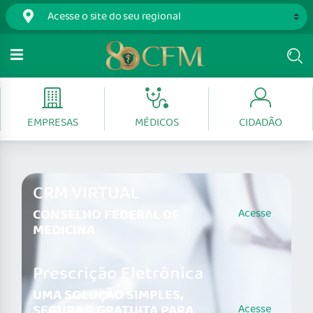
EMPRESAS
MÉDICOS
CIDADÃO
CRM VIRTUAL
CONSELHO FEDERAL DE
Acesse
MEDICINA
Prescrição Eletrônica
UMA SOLUÇÃO SIMPLES,
SEGURA E GRATUITA PARA
Acesse