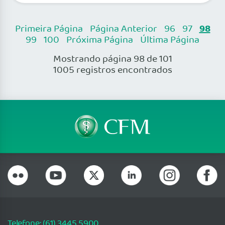
98
Primeira Página
Página Anterior
96
97
99
100
Próxima Página
Última Página
Mostrando página 98 de 101
1005 registros encontrados
Telefone: (61) 3445 5900