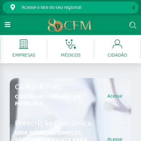
EMPRESAS
MÉDICOS
CIDADÃO
CRM VIRTUAL
CONSELHO FEDERAL DE
Acesse
MEDICINA
Prescrição Eletrônica
UMA SOLUÇÃO SIMPLES,
SEGURA E GRATUITA PARA
Acesse