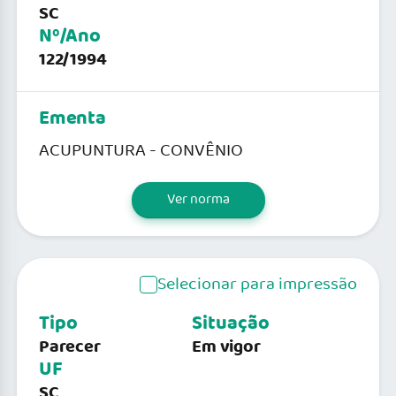
SC
Nº/Ano
122/1994
Ementa
ACUPUNTURA - CONVÊNIO
Ver norma
Selecionar para impressão
Tipo
Situação
Parecer
Em vigor
UF
SC