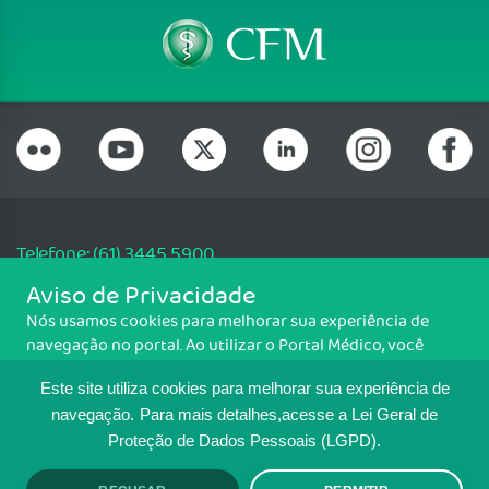
Telefone: (61) 3445 5900
Email: cfm@portalmedico.org.br
Aviso de Privacidade
SGAS 616, Conjunto D, Lote 115, L2 Sul, Brasília/DF - CEP: 70200-760 -
Nós usamos cookies para melhorar sua experiência de
CNPJ: 33.583.550/0001-30
navegação no portal. Ao utilizar o Portal Médico, você
Copyright CFM. Todos os direitos reservados.
concorda com a política de monitoramento de cookies.
Este site utiliza cookies para melhorar sua experiência de
Para ter mais informações sobre como isso é feito, acesse
MAPA DO SITE
Política de cookies
. Se você concorda, clique em ACEITO.
navegação.
Para mais detalhes,acesse a Lei Geral de
Proteção de Dados Pessoais (LGPD).
TRANSPARÊNCIA E PRESTAÇÃO DE