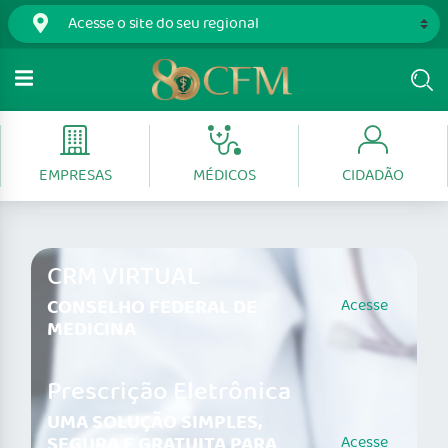
EMPRESAS
MÉDICOS
CIDADÃO
CRM VIRTUAL
CONSELHO FEDERAL DE
Acesse
MEDICINA
Prescrição Eletrônica
UMA SOLUÇÃO SIMPLES,
SEGURA E GRATUITA PARA
Acesse