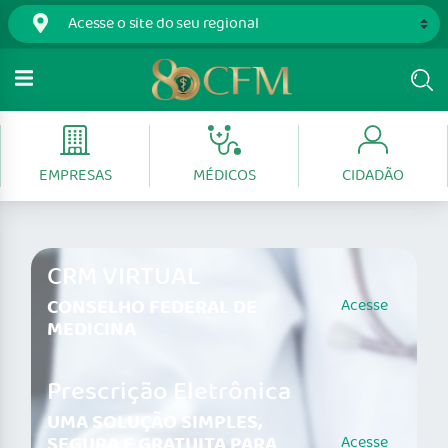
EMPRESAS
MÉDICOS
CIDADÃO
CRM VIRTUAL
CONSELHO FEDERAL DE
Acesse
MEDICINA
Prescrição Eletrônica
UMA SOLUÇÃO SIMPLES,
SEGURA E GRATUITA PARA
Acesse