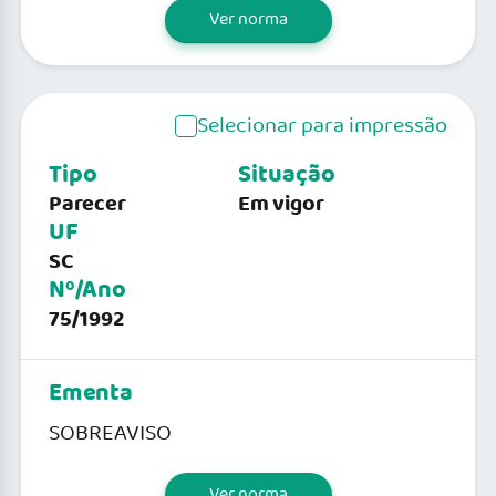
Ver norma
Selecionar para impressão
Tipo
Situação
Parecer
Em vigor
UF
SC
Nº/Ano
75/1992
Ementa
SOBREAVISO
Ver norma