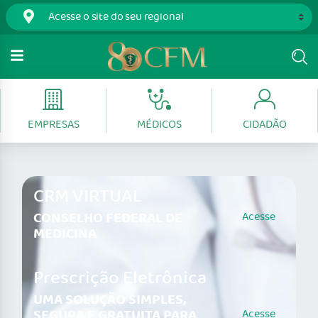
EMPRESAS
MÉDICOS
CIDADÃO
CRM VIRTUAL
CONSELHO FEDERAL DE
Acesse
MEDICINA
Prescrição Eletrônica
UMA SOLUÇÃO SIMPLES,
SEGURA E GRATUITA PARA
Acesse