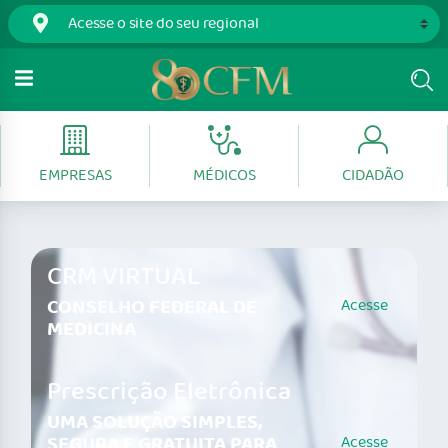
EMPRESAS
MÉDICOS
CIDADÃO
CRM VIRTUAL
CONSELHO FEDERAL DE
Acesse
MEDICINA
Prescrição Eletrônica
UMA SOLUÇÃO SIMPLES,
SEGURA E GRATUITA PARA
Acesse