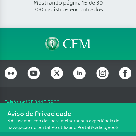
Mostrando página 15 de 30
300 registros encontrados
Telefone: (61) 3445 5900
Email: cfm@portalmedico.org.br
Aviso de Privacidade
SGAS 616, Conjunto D, Lote 115, L2 Sul, Brasília/DF - CEP: 70200-760 -
Nós usamos cookies para melhorar sua experiência de
CNPJ: 33.583.550/0001-30
navegação no portal. Ao utilizar o Portal Médico, você
Copyright CFM. Todos os direitos reservados.
concorda com a política de monitoramento de cookies.