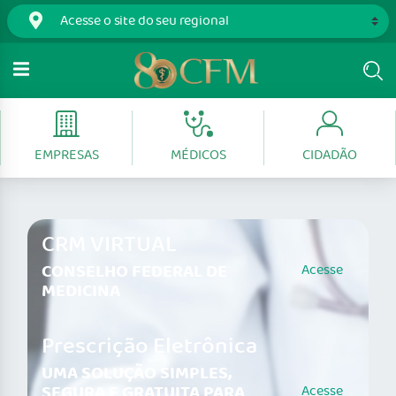
EMPRESAS
MÉDICOS
CIDADÃO
CRM VIRTUAL
CONSELHO FEDERAL DE
Acesse
MEDICINA
Prescrição Eletrônica
UMA SOLUÇÃO SIMPLES,
SEGURA E GRATUITA PARA
Acesse